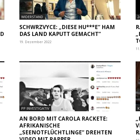
WIDERSTAND
2
SCHWRZVYCE: „DIESE HU***E“ HAM
R
FD
DAS LAND KAPUTT GEMACHT“
„
T
19. Dezember 2022
11
PP INVESTIGATIV
K
AN BORD MIT CAROLA RACKETE:
„
AFRIKANISCHE
V
„SEENOTFLÜCHTLINGE“ DREHTEN
R
VIDEO MIT RAPPER...