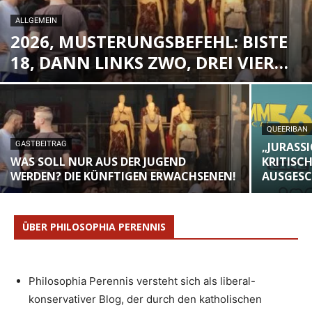
ALLGEMEIN
2026, MUSTERUNGSBEFEHL: BISTE
18, DANN LINKS ZWO, DREI VIER…
QUEERIBAN
GASTBEITRAG
„JURASSI
WAS SOLL NUR AUS DER JUGEND
KRITISC
WERDEN? DIE KÜNFTIGEN ERWACHSENEN!
AUSGES
ÜBER PHILOSOPHIA PERENNIS
Philosophia Perennis versteht sich als liberal-
konservativer Blog, der durch den katholischen