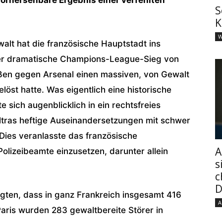
S
K
W
alt hat die französische Hauptstadt ins
er dramatische Champions-League-Sieg von
eßen gegen Arsenal einen massiven, von Gewalt
löst hatte. Was eigentlich eine historische
e sich augenblicklich in ein rechtsfreies
Ultras heftige Auseinandersetzungen mit schwer
 Dies veranlasste das französische
A
olizeibeamte einzusetzen, darunter allein
s
c
D
gten, dass in ganz Frankreich insgesamt 416
A
ris wurden 283 gewaltbereite Störer in