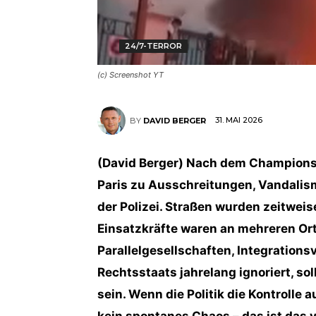
24/7-TERROR
(c) Screenshot YT
31. MAI 2026
BY
DAVID BERGER
(David Berger) Nach dem Champions
Paris zu Ausschreitungen, Vandali
der Polizei. Straßen wurden zeitwei
Einsatzkräfte waren an mehreren Or
Parallelgesellschaften, Integration
Rechtsstaats jahrelang ignoriert, sol
sein. Wenn die Politik die Kontrolle a
kein spontanes Chaos – das ist das 