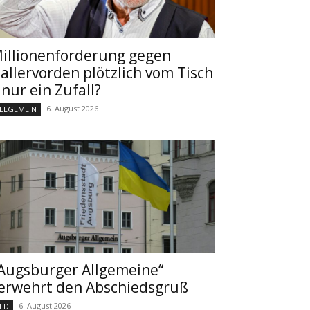
illionenforderung gegen
allervorden plötzlich vom Tisch
 nur ein Zufall?
6. August 2026
LLGEMEIN
Augsburger Allgemeine“
erwehrt den Abschiedsgruß
6. August 2026
FD