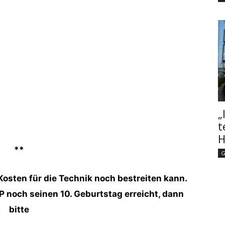
„
t
H
**
G
e Kosten für die Technik noch bestreiten kann.
P noch seinen 10. Geburtstag erreicht, dann
bitte