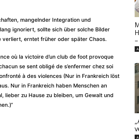
chaften, mangelnder Integration und
M
g ignoriert, sollte sich über solche Bilder
H
e verliert, erntet früher oder später Chaos.
–
A
ance où la victoire d’un club de foot provoque
 chacun se sent obligé de s’enfermer chez soi
confronté à des violences (Nur in Frankreich löst
 aus. Nur in Frankreich haben Menschen an
, lieber zu Hause zu bleiben, um Gewalt und
en.)“
„
v
A