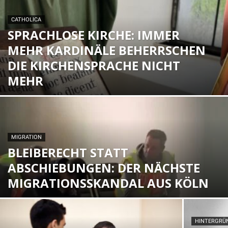
CATHOLICA
SPRACHLOSE KIRCHE: IMMER
MEHR KARDINÄLE BEHERRSCHEN
DIE KIRCHENSPRACHE NICHT
MEHR
MIGRATION
BLEIBERECHT STATT
ABSCHIEBUNGEN: DER NÄCHSTE
MIGRATIONSSKANDAL AUS KÖLN
HINTERGRÜN