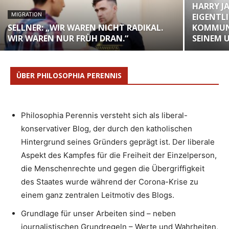
HARRY JA
MIGRATION
EIGENTLI
SELLNER: „WIR WAREN NICHT RADIKAL.
KOMMUN
WIR WAREN NUR FRÜH DRAN.“
SEINEM
ÜBER PHILOSOPHIA PERENNIS
Philosophia Perennis versteht sich als liberal-
konservativer Blog, der durch den katholischen
Hintergrund seines Gründers geprägt ist. Der liberale
Aspekt des Kampfes für die Freiheit der Einzelperson,
die Menschenrechte und gegen die Übergriffigkeit
des Staates wurde während der Corona-Krise zu
einem ganz zentralen Leitmotiv des Blogs.
Grundlage für unser Arbeiten sind – neben
journalistischen Grundregeln – Werte und Wahrheiten,