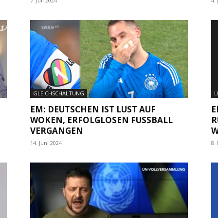
7. Juli 2024
4. 
GLEICHSCHALTUNG
L
EM: DEUTSCHEN IST LUST AUF
E
WOKEN, ERFOLGLOSEN FUSSBALL V
R
ERGANGEN
W
14. Juni 2024
8.