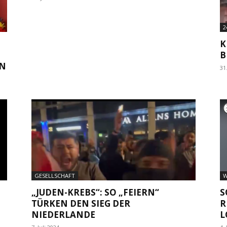
2
K
B
31
GESELLSCHAFT
W
M
„JUDEN-KREBS“: SO „FEIERN“
S
TÜRKEN DEN SIEG DER
R
NIEDERLANDE
L