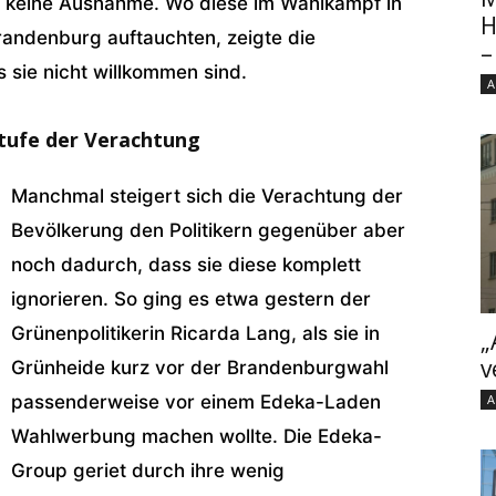
en keine Ausnahme. Wo diese im Wahlkampf in
H
randenburg auftauchten, zeigte die
–
s sie nicht willkommen sind.
A
Stufe der Verachtung
Manchmal steigert sich die Verachtung der
Bevölkerung den Politikern gegenüber aber
noch dadurch, dass sie diese komplett
ignorieren. So ging es etwa gestern der
Grünenpolitikerin Ricarda Lang, als sie in
„
v
Grünheide kurz vor der Brandenburgwahl
passenderweise vor einem Edeka-Laden
A
Wahlwerbung machen wollte. Die Edeka-
Group geriet durch ihre wenig