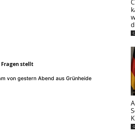
C
k
w
d
C
 Fragen stellt
eam von gestern Abend aus Grünheide
A
S
K
G