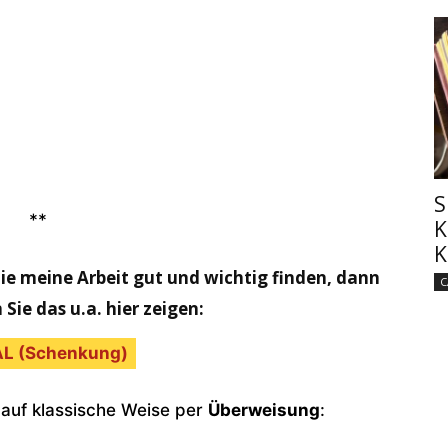
S
**
K
K
ie meine Arbeit gut und wichtig finden, dann
C
Sie das u.a. hier zeigen:
L (Schenkung)
auf klassische Weise per
Überweisung
: