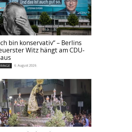
Ich bin konservativ“ – Berlins
euerster Witz hängt am CDU-
aus
6. August 2026
RINGE