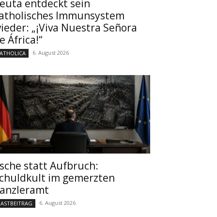
euta entdeckt sein
atholisches Immunsystem
ieder: „¡Viva Nuestra Señora
e África!“
6. August 2026
ATHOLICA
sche statt Aufbruch:
chuldkult im gemerzten
anzleramt
6. August 2026
ASTBEITRAG