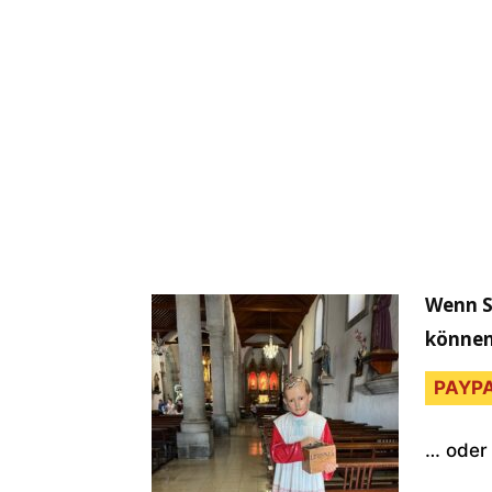
Wenn S
können 
PAYPA
… oder 