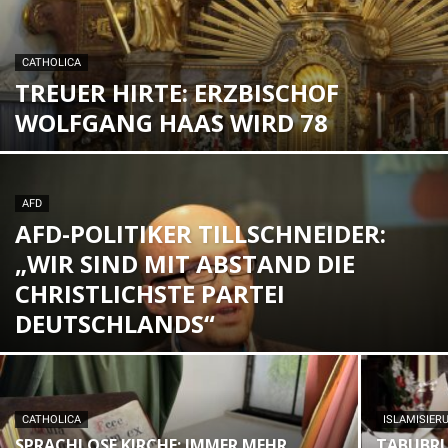
CATHOLICA
TREUER HIRTE: ERZBISCHOF
WOLFGANG HAAS WIRD 78
AFD
AFD-POLITIKER TILLSCHNEIDER:
„WIR SIND MIT ABSTAND DIE
CHRISTLICHSTE PARTEI
DEUTSCHLANDS“
CATHOLICA
ISLAMISIER
SPRACHLOSE KIRCHE: IMMER MEHR
TABUBRU