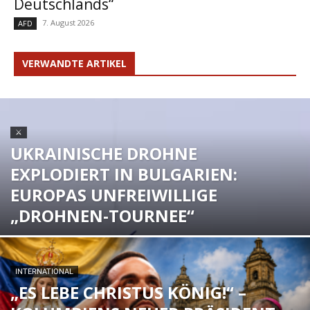
Deutschlands“
7. August 2026
AFD
VERWANDTE ARTIKEL
⚔
UKRAINISCHE DROHNE
EXPLODIERT IN BULGARIEN:
EUROPAS UNFREIWILLIGE
„DROHNEN-TOURNEE“
INTERNATIONAL
„ES LEBE CHRISTUS KÖNIG!“ –