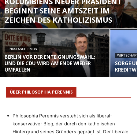
KOLUMBIENS NEUER PRÄSIDENT
BEGINNT SEINE AMTSZEIT IM
ZEICHEN DES KATHOLIZISMUS
LINKSFASCHISMUS
BERLIN VOR DER ENTEIGNUNGSWAHL:
WIRTSCHAF
UND DIE CDU WIRD AM ENDE WIEDER
SORGE U
UMFALLEN
KREDITW
ÜBER PHILOSOPHIA PERENNIS
Philosophia Perennis versteht sich als liberal-
konservativer Blog, der durch den katholischen
Hintergrund seines Gründers geprägt ist. Der liberale