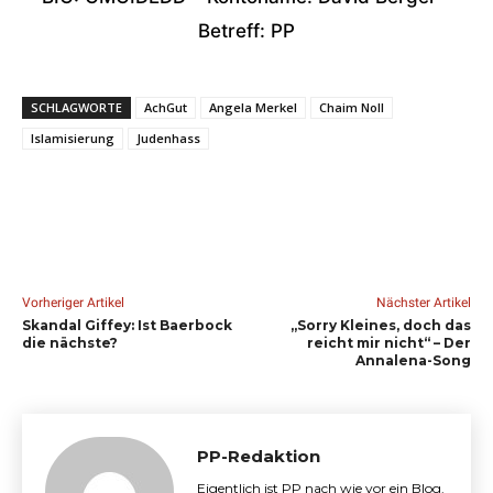
Betreff: PP
SCHLAGWORTE
AchGut
Angela Merkel
Chaim Noll
Islamisierung
Judenhass
Vorheriger Artikel
Nächster Artikel
Skandal Giffey: Ist Baerbock
„Sorry Kleines, doch das
die nächste?
reicht mir nicht“ – Der
Annalena-Song
PP-Redaktion
Eigentlich ist PP nach wie vor ein Blog.