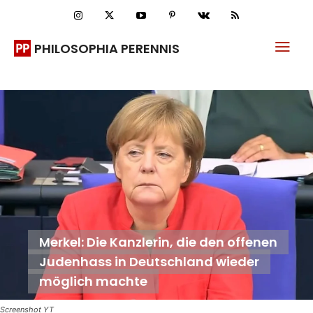
PHILOSOPHIA PERENNIS
Merkel: Die Kanzlerin, die den offenen
Judenhass in Deutschland wieder
möglich machte
Screenshot YT