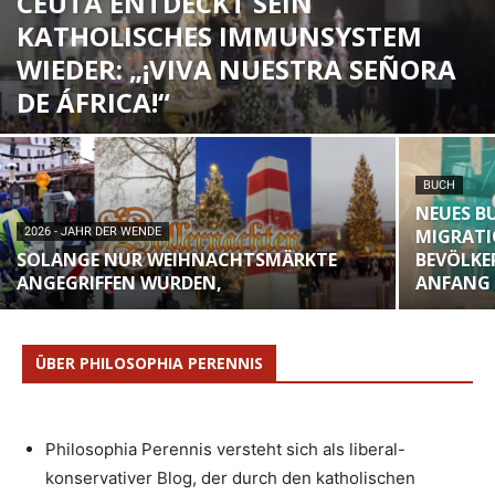
CEUTA ENTDECKT SEIN
KATHOLISCHES IMMUNSYSTEM
WIEDER: „¡VIVA NUESTRA SEÑORA
DE ÁFRICA!“
BUCH
NEUES B
2026 - JAHR DER WENDE
MIGRATI
SOLANGE NUR WEIHNACHTSMÄRKTE
BEVÖLK
ANGEGRIFFEN WURDEN,
ANFANG 
ÜBER PHILOSOPHIA PERENNIS
Philosophia Perennis versteht sich als liberal-
konservativer Blog, der durch den katholischen