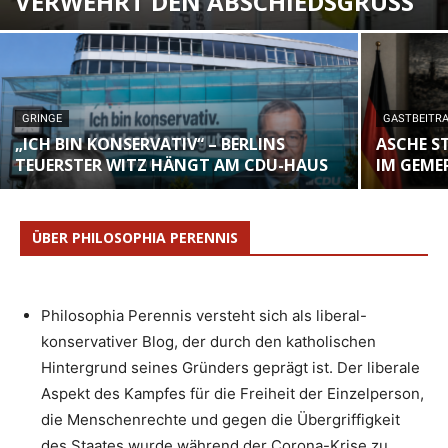
VERWEHRT DEN ABSCHIEDSGRUSS
GRINGE
GASTBEITR
„ICH BIN KONSERVATIV“ – BERLINS
ASCHE S
TEUERSTER WITZ HÄNGT AM CDU-HAUS
IM GEME
ÜBER PHILOSOPHIA PERENNIS
Philosophia Perennis versteht sich als liberal-
konservativer Blog, der durch den katholischen
Hintergrund seines Gründers geprägt ist. Der liberale
Aspekt des Kampfes für die Freiheit der Einzelperson,
die Menschenrechte und gegen die Übergriffigkeit
des Staates wurde während der Corona-Krise zu