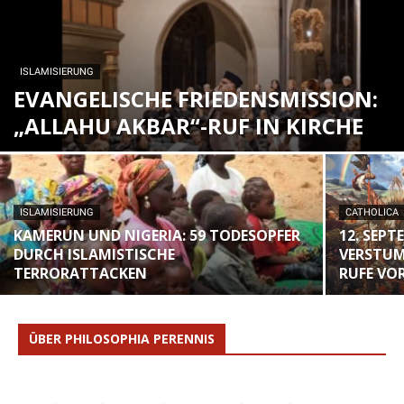
ISLAMISIERUNG
EVANGELISCHE FRIEDENSMISSION:
„ALLAHU AKBAR“-RUF IN KIRCHE
ISLAMISIERUNG
CATHOLICA
KAMERUN UND NIGERIA: 59 TODESOPFER
12. SEPT
DURCH ISLAMISTISCHE
VERSTUM
TERRORATTACKEN
RUFE VO
ÜBER PHILOSOPHIA PERENNIS