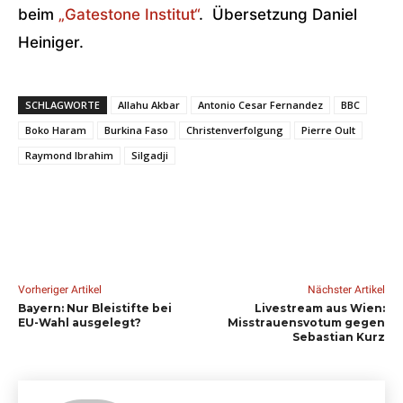
beim
„Gatestone Institut“
. Übersetzung Daniel
Heiniger.
SCHLAGWORTE
Allahu Akbar
Antonio Cesar Fernandez
BBC
Boko Haram
Burkina Faso
Christenverfolgung
Pierre Oult
Raymond Ibrahim
Silgadji
Vorheriger Artikel
Nächster Artikel
Bayern: Nur Bleistifte bei
Livestream aus Wien:
EU-Wahl ausgelegt?
Misstrauensvotum gegen
Sebastian Kurz