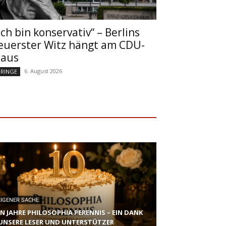
Ich bin konservativ“ – Berlins
euerster Witz hängt am CDU-
aus
6. August 2026
RINGE
EIGENER SACHE
N JAHRE PHILOSOPHIA PERENNIS – EIN DANK
UNSERE LESER UND UNTERSTÜTZER