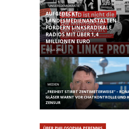
"UNSEREDEMOKRATIE"
AUFGEDECKT:
LANDESMEDIENANSTALTEN
FÖRDERN LINKSRADIKALE
RADIOS MIT ÜBER 1,4
MILLIONEN EURO
16. Juli 2026
MEDIEN
„FREIHEIT STIRBT ZENTIMETERWEISE“ – RON
GLÄSER WARNT VOR CHATKONTROLLE UND K
ZENSUR
ÜBER PHILOSOPHIA PERENNIS