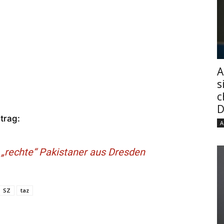
A
s
c
D
trag:
A
 „rechte“ Pakistaner aus Dresden
SZ
taz