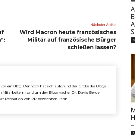
A
B
A
Nächster Artikel
S
uf
Wird Macron heute französisches
“:
Militär auf französische Bürger
M
schießen lassen?
e vor ein Blog. Dennoch hat sich aufgrund der Größe des Blogs
n Mitarbeitern rund um den Blogmacher Dr. David Berger
e Art Redaktion von PP bezeichnen kann.
M
H
–
A