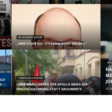
IN EIGENER SACHE
„HIER STEHE ICH, ICH KANN NICHT ANDERS“
MEI
HA
ME
LINKSFASCHISMUS
ALD
JO
I-
LINKE MARSCHIEREN VOR APOLLO NEWS AUF:
EINSCHÜCHTERUNG STATT ARGUMENTE
29. 