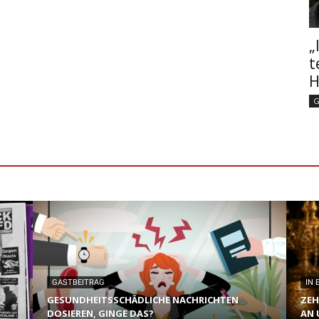
„
t
H
G
GASTBEITRAG
IN 
GESUNDHEITSSCHÄDLICHE NACHRICHTEN
ZEH
DOSIEREN, GINGE DAS?
AN 