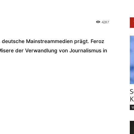
4287
das deutsche Mainstreammedien prägt. Feroz
Misere der Verwandlung von Journalismus in
S
K
W