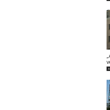
„
v
A