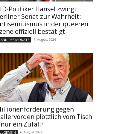
fD-Politiker Hansel zwingt
erliner Senat zur Wahrheit:
ntisemitismus in der queeren
zene offiziell bestätigt
7. August 2026
ANN DES MONATS
illionenforderung gegen
allervorden plötzlich vom Tisch
 nur ein Zufall?
6. August 2026
LLGEMEIN