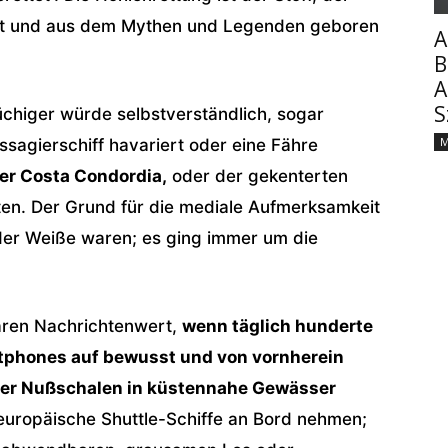
sst und aus dem Mythen und Legenden geboren
A
B
A
S
üchiger würde selbstverständlich, sogar
M
ssagierschiff havariert oder eine Fähre
er Costa Condordia,
oder der gekenterten
en. Der Grund für die mediale Aufmerksamkeit
der Weiße waren; es ging immer um die
baren Nachrichtenwert,
wenn täglich hunderte
tphones auf bewusst und von vornherein
er Nußschalen in küstennahe Gewässer
europäische Shuttle-Schiffe an Bord nehmen;