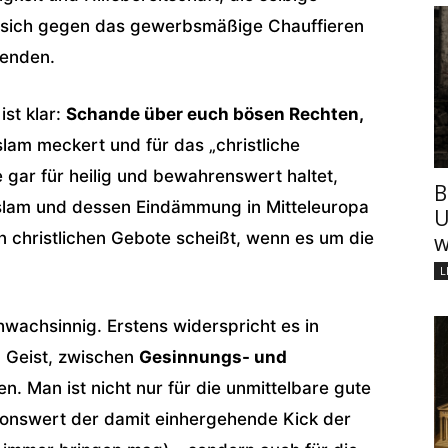
e sich gegen das gewerbsmäßige Chauffieren
wenden.
st klar:
Schande über euch bösen Rechten,
slam meckert und für das „christliche
 gar für heilig und bewahrenswert haltet,
B
slam und dessen Eindämmung in Mitteleuropa
U
n christlichen Gebote scheißt, wenn es um die
w
L
hwachsinnig. Erstens widerspricht es in
 Geist, zwischen
Gesinnungs- und
n. Man ist nicht nur für die unmittelbare gute
tionswert der damit einhergehende Kick der