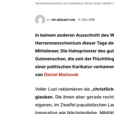
Herrenmenschentum und Gutmensch-Show: Klaus Heuffer-Um
11. JULI 2018
BY
PP-REDAKTION
In keinem anderen Ausschnitt des W
Herrenmenschentum dieser Tage deut
Mittelmeer. Die Hohepriester des gu
Gutmenschen, die seit der Flüchtli
einer politischen Karikatur verkamen
von
Daniel Matissek
Voller Lust reklamieren sie
„christlich
glauben.
Die ihnen aber gerade recht 
eigenen, im Zweifel populistischen L
Imperative wie Nächstenliebe, Mildtäti