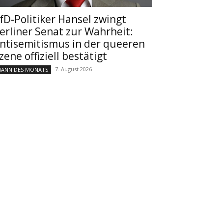
fD-Politiker Hansel zwingt
erliner Senat zur Wahrheit:
ntisemitismus in der queeren
zene offiziell bestätigt
7. August 2026
ANN DES MONATS