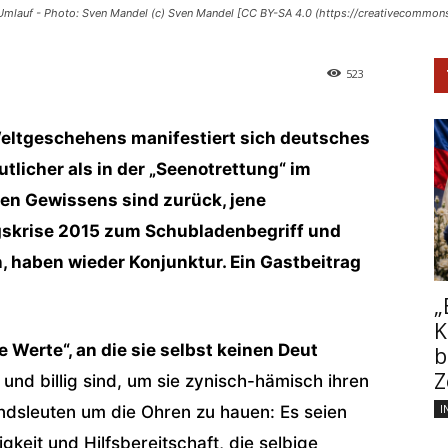
lauf - Photo: Sven Mandel (c) Sven Mandel [CC BY-SA 4.0 (https://creativecommon
523
eltgeschehens manifestiert sich deutsches
licher als in der „Seenotrettung“ im
ten Gewissens sind zurück, jene
ngskrise 2015 zum Schubladenbegriff und
, haben wieder Konjunktur. Ein Gastbeitrag
„
K
e Werte“, an die sie selbst keinen Deut
b
Z
und billig sind, um sie zynisch-hämisch ihren
I
andsleuten um die Ohren zu hauen: Es seien
gkeit und Hilfsbereitschaft, die selbige