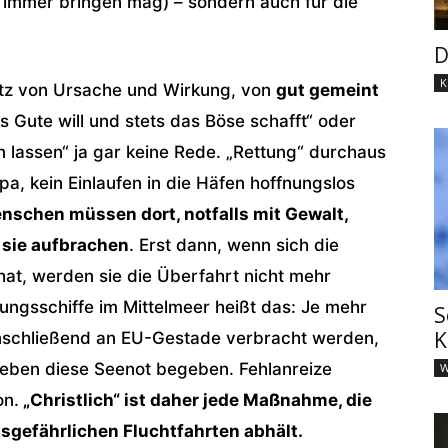
immer bringen mag) – sondern auch für die
D
K
satz von Ursache und Wirkung, von
gut gemeint
das Gute will und stets das Böse schafft“ oder
n lassen“ ja gar keine Rede. „Rettung“ durchaus
a, kein Einlaufen in die Häfen hoffnungslos
nschen müssen dort, notfalls mit Gewalt,
 sie aufbrachen
. Erst dann, wenn sich die
at, werden sie die Überfahrt nicht mehr
tungsschiffe im Mittelmeer heißt das: Je mehr
S
K
nschließend an EU-Gestade verbracht werden,
eben diese Seenot begeben. Fehlanreize
W
on.
„Christlich“ ist daher jede Maßnahme, die
sgefährlichen Fluchtfahrten abhält.