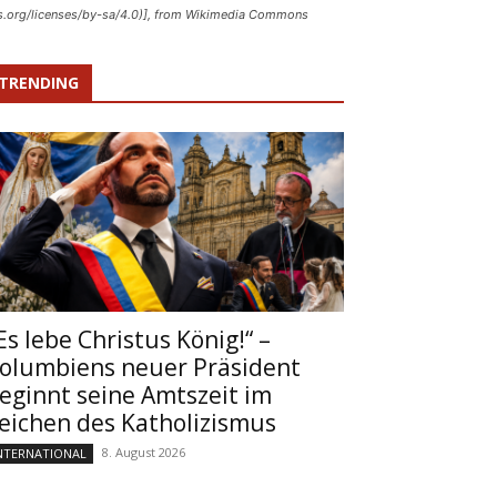
s.org/licenses/by-sa/4.0)], from Wikimedia Commons
TRENDING
Es lebe Christus König!“ –
olumbiens neuer Präsident
eginnt seine Amtszeit im
eichen des Katholizismus
8. August 2026
NTERNATIONAL