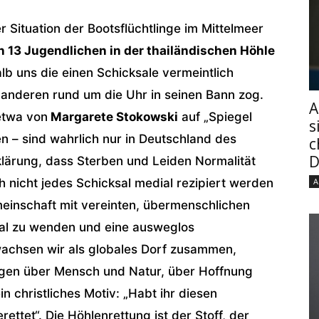
 Situation der Bootsflüchtlinge im Mittelmeer
n 13 Jugendlichen in der thailändischen Höhle
lb uns die einen Schicksale vermeintlich
r anderen rund um die Uhr in seinen Bann zog.
A
 etwa von
Margarete Stokowski
auf „Spiegel
s
n – sind wahrlich nur in Deutschland des
c
D
klärung, dass Sterben und Leiden Normalität
ch nicht jedes Schicksal medial rezipiert werden
A
einschaft mit vereinten, übermenschlichen
ksal zu wenden und eine ausweglos
wachsen wir als globales Dorf zusammen,
Fragen über Mensch und Natur, über Hoffnung
n christliches Motiv: „Habt ihr diesen
erettet“. Die Höhlenrettung ist der Stoff, der