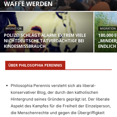
WAFFE WERDEN
MIGRATION
MIGRATION
POLIZEI SCHLÄGT ALARM: EXTREM VIELE
180.000 
NICHTDEUTSCHE TATVERDÄCHTIGE BEI
„MINDER
KINDESMISSBRAUCH
ENDLICH
ÜBER PHILOSOPHIA PERENNIS
Philosophia Perennis versteht sich als liberal-
konservativer Blog, der durch den katholischen
Hintergrund seines Gründers geprägt ist. Der liberale
Aspekt des Kampfes für die Freiheit der Einzelperson,
die Menschenrechte und gegen die Übergriffigkeit