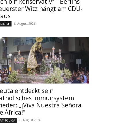
Ich bin konservativ“ – Berlins
euerster Witz hängt am CDU-
aus
6. August 2026
RINGE
euta entdeckt sein
atholisches Immunsystem
ieder: „¡Viva Nuestra Señora
e África!“
6. August 2026
ATHOLICA