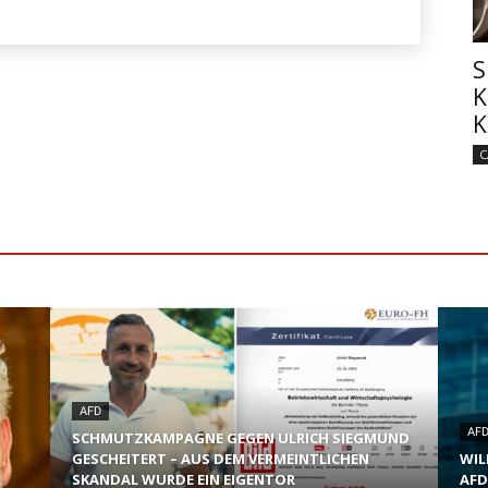
S
K
K
C
AFD
AF
SCHMUTZKAMPAGNE GEGEN ULRICH SIEGMUND
GESCHEITERT – AUS DEM VERMEINTLICHEN
WIL
SKANDAL WURDE EIN EIGENTOR
AFD