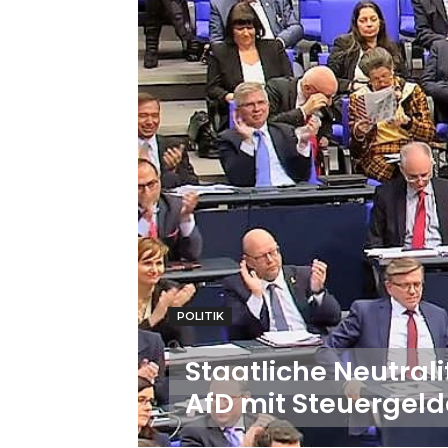
POLITIK
Staatliche Neutrali
AfD mit Steuergeld