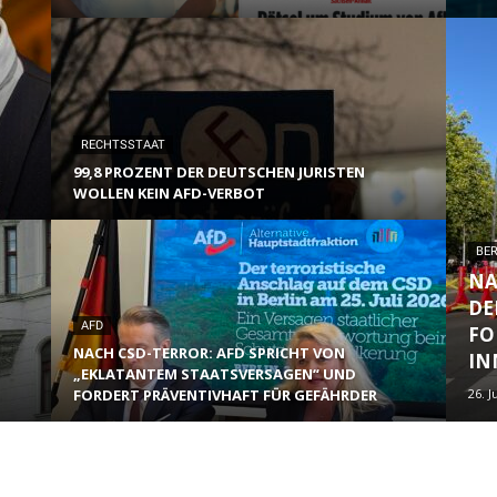
RECHTSSTAAT
99,8 PROZENT DER DEUTSCHEN JURISTEN
WOLLEN KEIN AFD-VERBOT
BER
NA
DE
AFD
FO
NACH CSD-TERROR: AFD SPRICHT VON
IN
„EKLATANTEM STAATSVERSAGEN“ UND
FORDERT PRÄVENTIVHAFT FÜR GEFÄHRDER
26. J