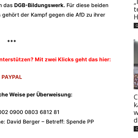
„
h das
DGB-Bildungswerk.
Für diese beiden
t
s gehört der Kampf gegen die AfD zu ihrer
H
G
***
nterstützen? Mit zwei Klicks geht das hier:
PAYPAL
sche Weise per Überweisung:
C
k
w
002 0900 0803 6812 81
d
: David Berger – Betreff: Spende PP
C