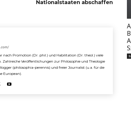
Nationalstaaten abschaffen
A
B
A
S
s.com/
r nach Promotion (Dr. phil.) und Habilitation (Dr. theol.) viele
M
n. Zahlreiche Veröffentlichungen zur Philosophie und Theologie
 Blogger (philosophia-perennis) und freier Journalist (u.a. für die
The European).