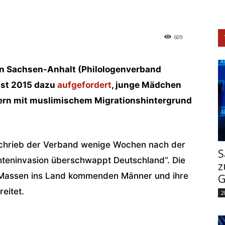
609
on Sachsen-Anhalt (Philologenverband
bst 2015 dazu
aufgefordert
, junge Mädchen
ern mit muslimischem Migrationshintergrund
ft schrieb der Verband wenige Wochen nach der
S
nteninvasion überschwappt Deutschland“. Die
z
n Massen ins Land kommenden Männer und ihre
G
eitet.
2