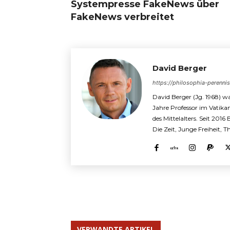
Systempresse FakeNews über
FakeNews verbreitet
David Berger
https://philosophia-perenni
David Berger (Jg. 1968) wa
Jahre Professor im Vatika
des Mittelalters. Seit 2016
Die Zeit, Junge Freiheit, 
VERWANDTE ARTIKEL