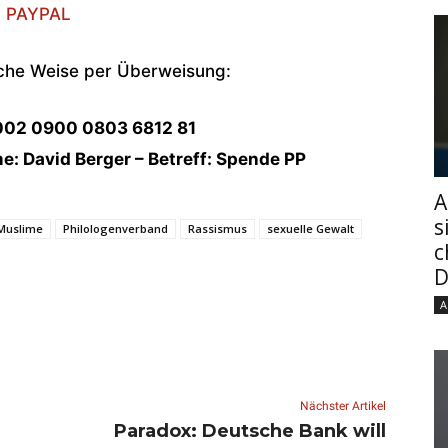
PAYPAL
sche Weise per Überweisung:
002 0900 0803 6812 81
: David Berger – Betreff: Spende PP
A
s
Muslime
Philologenverband
Rassismus
sexuelle Gewalt
c
D
A
Nächster Artikel
Paradox: Deutsche Bank will