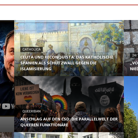
CATHOLICA
24/
CEUTA UND RECONQUISTA: DAS KATHOLISCHE
SPANIEN ALS SCHUTZWALL GEGEN DIE
„VO
ISLAMISIERUNG
NIE
QUEERIBAN
ANSCHLAG AUF DEN CSD: DIE PARALLELWELT DER
QUEEREN FUNKTIONÄRE