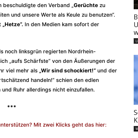
h beschuldigte den Verband „
Gerüchte
zu
iten und unsere Werte als Keule zu benutzen“.
B
U
rt
„Hetze“.
In den Medien kam sofort der
w
L
s noch linksgrün regierten Nordrhein-
 sich „aufs Schärfste“ von den Äußerungen der
hr viel mehr als
„Wir sind schockiert!“
und der
rtschätzend handeln!“ schien den edlen
und Ruhr allerdings nicht einzufallen.
***
S
K
nterstützen? Mit zwei Klicks geht das hier:
W