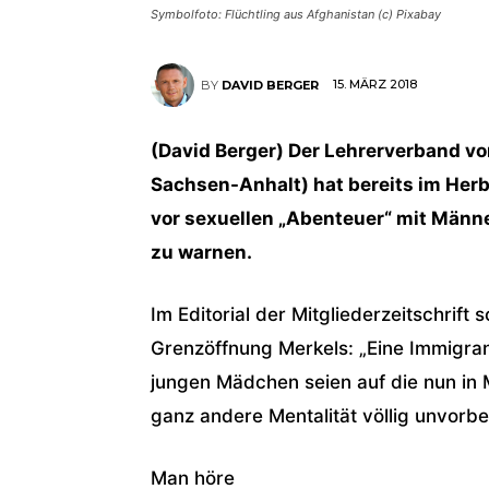
Symbolfoto: Flüchtling aus Afghanistan (c) Pixabay
15. MÄRZ 2018
BY
DAVID BERGER
(David Berger) Der Lehrerverband v
Sachsen-Anhalt) hat bereits im Her
vor sexuellen „Abenteuer“ mit Männ
zu warnen.
Im Editorial der Mitgliederzeitschri
Grenzöffnung Merkels: „Eine Immigra
jungen Mädchen seien auf die nun i
ganz andere Mentalität völlig unvorber
Man höre