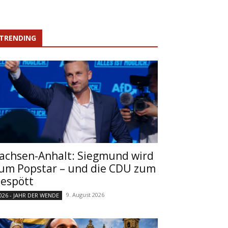
TRENDING
achsen-Anhalt: Siegmund wird
um Popstar – und die CDU zum
espött
9. August 2026
026 - JAHR DER WENDE