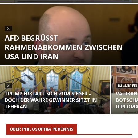
⚔
AFD BEGRÜSST R
AHMENABKOMMEN ZWISCHEN U
SA UND IRAN
⚔
ISLAMISIER
TRUMP ERKLÄRT SICH ZUM SIEGER –
VATIKAN
DOCH DER WAHRE GEWINNER SITZT IN
BOTSCHA
TEHERAN
DIPLOM
ÜBER PHILOSOPHIA PERENNIS