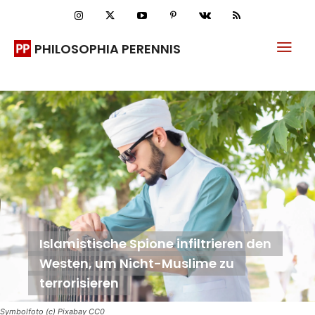
PHILOSOPHIA PERENNIS
Islamistische Spione infiltrieren den
Westen, um Nicht-Muslime zu
terrorisieren
Symbolfoto (c) Pixabay CC0