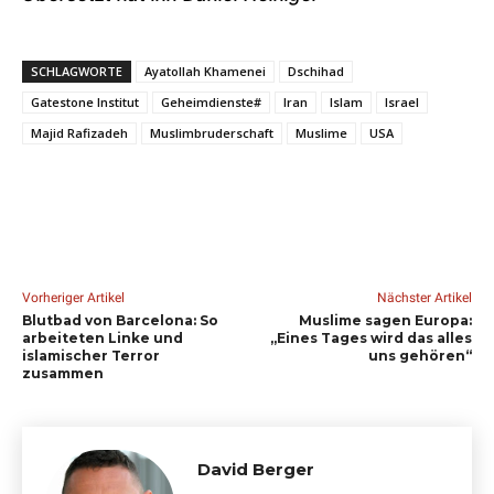
SCHLAGWORTE
Ayatollah Khamenei
Dschihad
Gatestone Institut
Geheimdienste#
Iran
Islam
Israel
Majid Rafizadeh
Muslimbruderschaft
Muslime
USA
Vorheriger Artikel
Nächster Artikel
Blutbad von Barcelona: So
Muslime sagen Europa:
arbeiteten Linke und
„Eines Tages wird das alles
islamischer Terror
uns gehören“
zusammen
David Berger