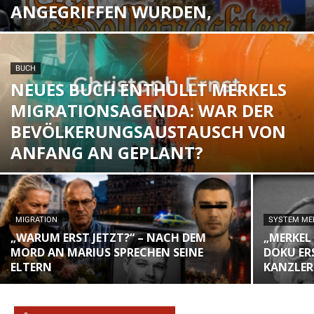
ANGEGRIFFEN WURDEN,
BUCH
NEUES BUCH ENTHÜLLT MERKELS
MIGRATIONSAGENDA: WAR DER
BEVÖLKERUNGSAUSTAUSCH VON
ANFANG AN GEPLANT?
MIGRATION
SYSTEM ME
„WARUM ERST JETZT?“ – NACH DEM
„MERKEL
MORD AN MARIUS SPRECHEN SEINE
DOKU ER
ELTERN
KANZLER