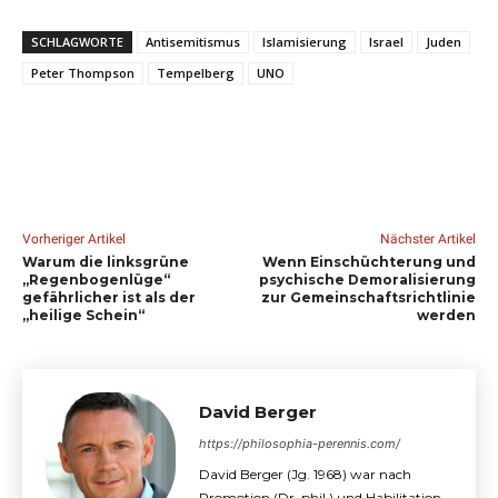
SCHLAGWORTE
Antisemitismus
Islamisierung
Israel
Juden
Peter Thompson
Tempelberg
UNO
Vorheriger Artikel
Nächster Artikel
Warum die linksgrüne
Wenn Einschüchterung und
„Regenbogenlüge“
psychische Demoralisierung
gefährlicher ist als der
zur Gemeinschaftsrichtlinie
„heilige Schein“
werden
David Berger
https://philosophia-perennis.com/
David Berger (Jg. 1968) war nach
Promotion (Dr. phil.) und Habilitation