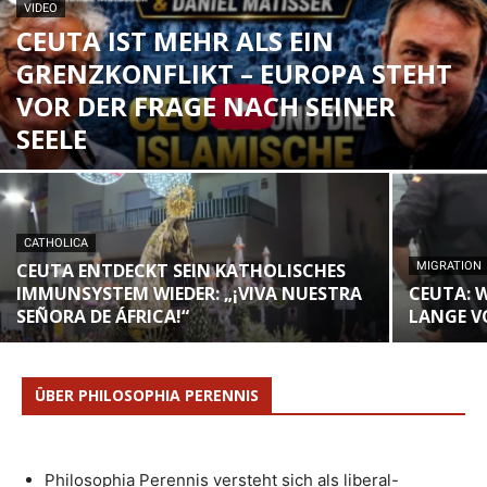
VIDEO
CEUTA IST MEHR ALS EIN
GRENZKONFLIKT – EUROPA STEHT
VOR DER FRAGE NACH SEINER
SEELE
CATHOLICA
CEUTA ENTDECKT SEIN KATHOLISCHES
MIGRATION
IMMUNSYSTEM WIEDER: „¡VIVA NUESTRA
CEUTA: 
SEÑORA DE ÁFRICA!“
LANGE V
ÜBER PHILOSOPHIA PERENNIS
Philosophia Perennis versteht sich als liberal-