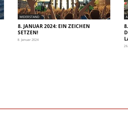
WIDERSTAND
A
8. JANUAR 2024: EIN ZEICHEN
8
SETZEN!
D
L
8. Januar 2024
26