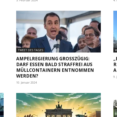
5. Februar 2024
4.
TWEET DES TAGES
W
AMPELREGIERUNG GROSSZÜGIG: D
„
ARF ESSEN BALD STRAFFREI AUS M
R
ÜLLCONTAINERN ENTNOMMEN W
A
ERDEN?
9.
10. Januar 2024