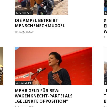
MIGRATION
K
DIE AMPEL BETREIBT
G
MENSCHENSCHMUGGEL
E
W
10. August 2024
2.
ALLGEMEIN
L
MEHR GELD FÜR BSW:
„
WAGENKNECHT-PARTEI ALS
T
„GELENKTE OPPOSITION“
B