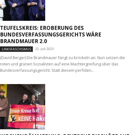
TEUFELSKREIS: EROBERUNG DES
BUNDESVERFASSUNGSGERICHTS WÄRE
BRANDMAUER 2.0
22. Juli 2025
LINKSFASCHISMUS
(David Berger) Die Brandmauer fängt zu bröckeln an. Nun setzen die
roten und grünen Sozialisten auf eine Machtergreifung über das
Bundesverfassungsgericht. Statt diesem perfiden...