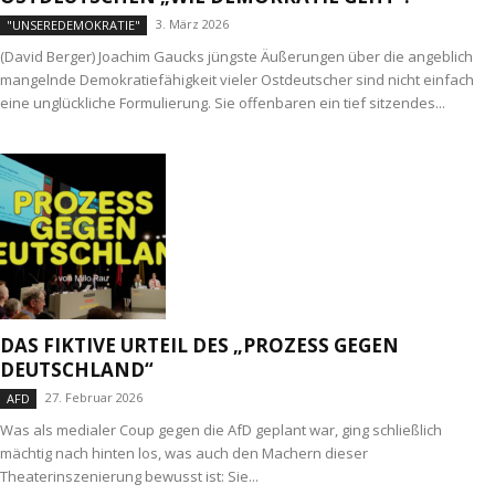
3. März 2026
"UNSEREDEMOKRATIE"
(David Berger) Joachim Gaucks jüngste Äußerungen über die angeblich
mangelnde Demokratiefähigkeit vieler Ostdeutscher sind nicht einfach
eine unglückliche Formulierung. Sie offenbaren ein tief sitzendes...
DAS FIKTIVE URTEIL DES „PROZESS GEGEN
DEUTSCHLAND“
27. Februar 2026
AFD
Was als medialer Coup gegen die AfD geplant war, ging schließlich
mächtig nach hinten los, was auch den Machern dieser
Theaterinszenierung bewusst ist: Sie...