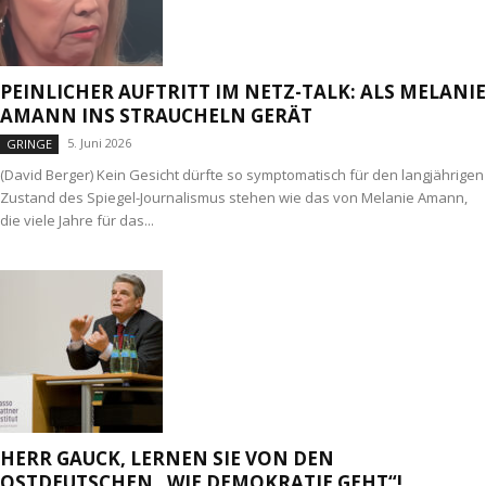
PEINLICHER AUFTRITT IM NETZ-TALK: ALS MELANIE
AMANN INS STRAUCHELN GERÄT
5. Juni 2026
GRINGE
(David Berger) Kein Gesicht dürfte so symptomatisch für den langjährigen
Zustand des Spiegel-Journalismus stehen wie das von Melanie Amann,
die viele Jahre für das...
HERR GAUCK, LERNEN SIE VON DEN
OSTDEUTSCHEN „WIE DEMOKRATIE GEHT“!