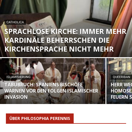
CATHOLICA
SPRACHLOSE KIRCHE: IMMER MEHR
KARDINÄLE BEHERRSCHEN DIE
KIRCHENSPRACHE NICHT MEHR
ISLAMISIERUNG
QUEERIBAN
TABUBRUCH: SPANIENS BISCHÖFE
HERR WE
WARNEN VOR DEN FOLGEN ISLAMISCHER
HOMOSEX
INVASION
FEUERN 
ÜBER PHILOSOPHIA PERENNIS