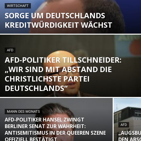
WIRTSCHAFT
SORGE UM DEUTSCHLANDS
KREDITWÜRDIGKEIT WÄCHST
AFD
AFD-POLITIKER TILLSCHNEIDER:
„WIR SIND MIT ABSTAND DIE
CHRISTLICHSTE PARTEI
DEUTSCHLANDS“
MANN DES MONATS
AFD-POLITIKER HANSEL ZWINGT
BERLINER SENAT ZUR WAHRHEIT:
AFD
ANTISEMITISMUS IN DER QUEEREN SZENE
„AUGSBU
OFFIZIELL BESTÄTIGT
DEN ABS