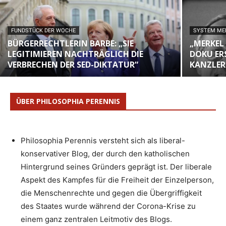
FUNDSTÜCK DER WOCHE
SYSTEM ME
BÜRGERRECHTLERIN BARBE: „SIE
„MERKEL
LEGITIMIEREN NACHTRÄGLICH DIE
DOKU ER
VERBRECHEN DER SED-DIKTATUR“
KANZLER
ÜBER PHILOSOPHIA PERENNIS
Philosophia Perennis versteht sich als liberal-
konservativer Blog, der durch den katholischen
Hintergrund seines Gründers geprägt ist. Der liberale
Aspekt des Kampfes für die Freiheit der Einzelperson,
die Menschenrechte und gegen die Übergriffigkeit
des Staates wurde während der Corona-Krise zu
einem ganz zentralen Leitmotiv des Blogs.