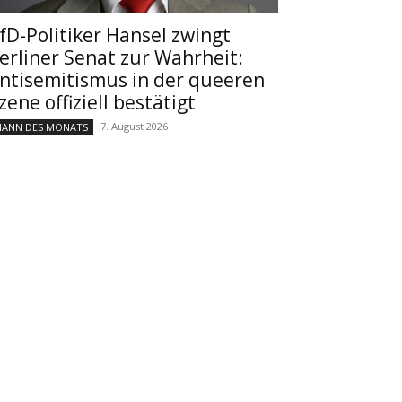
fD-Politiker Hansel zwingt
erliner Senat zur Wahrheit:
ntisemitismus in der queeren
zene offiziell bestätigt
7. August 2026
ANN DES MONATS