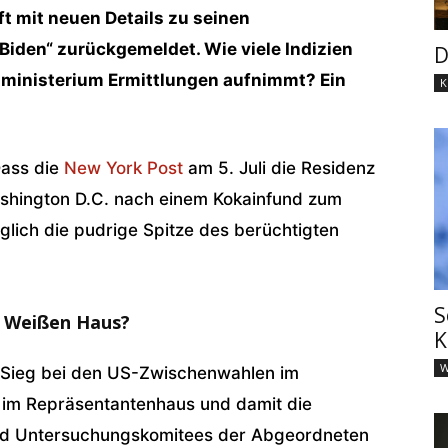
ft mit neuen Details zu seinen
iden“ zurückgemeldet. Wie viele Indizien
D
zministerium Ermittlungen aufnimmt? Ein
K
Dass die
New York Post
am 5. Juli die Residenz
shington D.C. nach einem Kokainfund zum
iglich die pudrige Spitze des berüchtigten
S
 Weißen Haus?
K
W
 Sieg bei den US-Zwischenwahlen im
im Repräsentantenhaus und damit die
 und Untersuchungskomitees der Abgeordneten