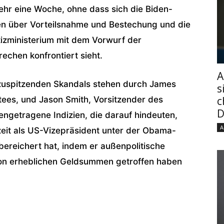
r eine Woche, ohne dass sich die Biden-
en über Vorteilsnahme und Bestechung und die
izministerium mit dem Vorwurf der
echen konfrontiert sieht.
A
t zuspitzenden Skandals stehen durch James
s
c
tees, und Jason Smith, Vorsitzender des
D
ngetragene Indizien, die darauf hindeuten,
A
eit als US-Vizepräsident unter der Obama-
 bereichert hat, indem er außenpolitische
on erheblichen Geldsummen getroffen haben