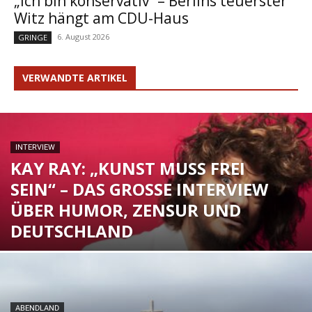
„Ich bin konservativ“ – Berlins teuerster
Witz hängt am CDU-Haus
6. August 2026
GRINGE
VERWANDTE ARTIKEL
INTERVIEW
KAY RAY: „KUNST MUSS FREI
SEIN“ – DAS GROSSE INTERVIEW Ü
BER HUMOR, ZENSUR UND D
EUTSCHLAND
ABENDLAND