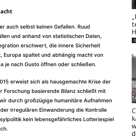
macht
„
t
er auch selbst keinen Gefallen. Ruud
H
len und anhand von statistischen Daten,
G
gration erschwert, die innere Sicherheit
t, Europa spaltet und abhängig macht von
a je nach Gusto öffnen oder schließen.
2015 erweist sich als hausgemachte Krise der
ger Forschung basierende Bilanz schließt mit
 wir durch großzügige humanitäre Aufnahmen
C
der irregulären Einwanderung die Kontrolle
k
lpolitik kein lebensgefährliches Lotteriespiel
w
uch.
d