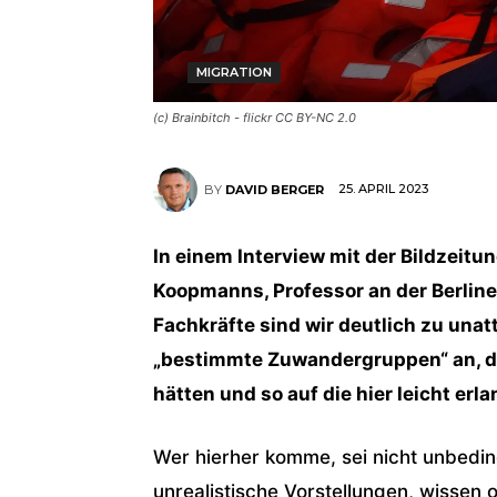
MIGRATION
(c) Brainbitch - flickr CC BY-NC 2.0
25. APRIL 2023
BY
DAVID BERGER
In einem Interview mit der Bildzeit
Koopmanns, Professor an der Berline
Fachkräfte sind wir deutlich zu unat
„bestimmte Zuwandergruppen“ an, d
hätten und so auf die hier leicht er
Wer hierher komme, sei nicht unbeding
unrealistische Vorstellungen, wissen o