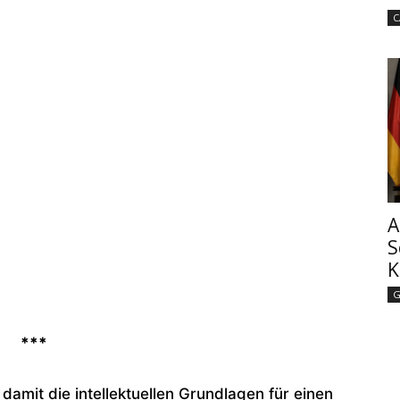
C
A
S
K
G
***
damit die intellektuellen Grundlagen für einen