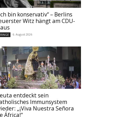
Ich bin konservativ“ – Berlins
euerster Witz hängt am CDU-
aus
6. August 2026
RINGE
euta entdeckt sein
atholisches Immunsystem
ieder: „¡Viva Nuestra Señora
e África!“