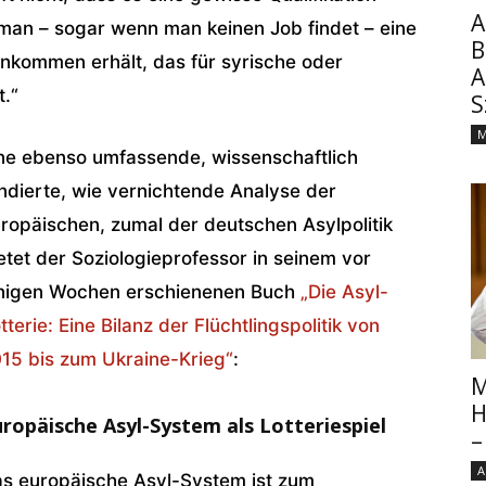
A
 man – sogar wenn man keinen Job findet – eine
B
inkommen erhält, das für syrische oder
A
t.“
S
M
ne ebenso umfassende, wissenschaftlich
ndierte, wie vernichtende Analyse der
ropäischen, zumal der deutschen Asylpolitik
etet der Soziologieprofessor in seinem vor
nigen Wochen erschienenen Buch
„Die Asyl-
tterie: Eine Bilanz der Flüchtlingspolitik von
15 bis zum Ukraine-Krieg“
:
M
H
ropäische Asyl-System als Lotteriespiel
–
A
s europäische Asyl-System ist zum