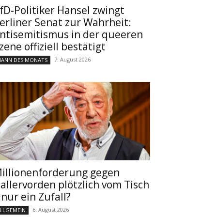
fD-Politiker Hansel zwingt
erliner Senat zur Wahrheit:
ntisemitismus in der queeren
zene offiziell bestätigt
7. August 2026
ANN DES MONATS
illionenforderung gegen
allervorden plötzlich vom Tisch
 nur ein Zufall?
6. August 2026
LLGEMEIN