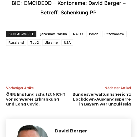
BIC: CMCIDEDD – Kontoname: David Berger –
Betreff: Schenkung PP
SCHLAGWORTE
Jaroslaw Pakula
NATO
Polen
Przewodow
Russland
Top2
Ukraine
USA
Vorheriger Artikel
Nächster Artikel
ÖRR: Impfung schützt NICHT
Bundesverwaltungsgericht:
vor schwerer Erkrankung
Lockdown-Ausgangssperre
und Long Covid.
in Bayern war unzulässig
David Berger