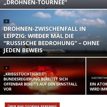
„DROHNEN-TOURNEE“
⚔
DROHNEN-ZWISCHENFALL IN
LEIPZIG: WIEDER MAL DIE
“RUSSISCHE BEDROHUNG” – OHNE
JEDEN BEWEIS
⚔
„KRIEGSTÜCHTIGKEIT“:
BUNDESREGIERUNG BEREITET SICH
GASTBEITR
OFFENBAR BEREITS AUF DEN ERNSTFALL
EIN ATO
VOR
WIRD IM
ÜBER PHILOSOPHIA PERENNIS