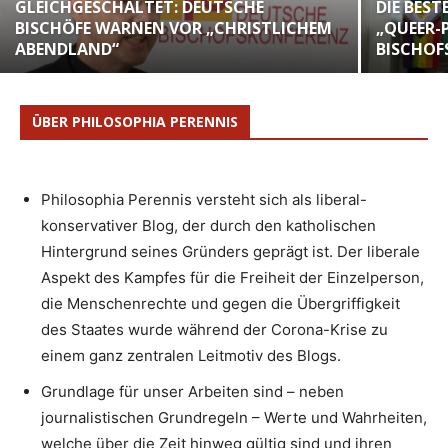
GLEICHGESCHALTET: DEUTSCHE
DIE BES
BISCHÖFE WARNEN VOR „CHRISTLICHEM
„QUEER-P
ABENDLAND“
BISCHOF
ÜBER PHILOSOPHIA PERENNIS
Philosophia Perennis versteht sich als liberal-
konservativer Blog, der durch den katholischen
Hintergrund seines Gründers geprägt ist. Der liberale
Aspekt des Kampfes für die Freiheit der Einzelperson,
die Menschenrechte und gegen die Übergriffigkeit
des Staates wurde während der Corona-Krise zu
einem ganz zentralen Leitmotiv des Blogs.
Grundlage für unser Arbeiten sind – neben
journalistischen Grundregeln – Werte und Wahrheiten,
welche über die Zeit hinweg gültig sind und ihren