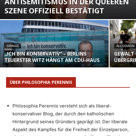
ANTISEMITISMUS IN DER QUEEREN
SZENE OFFIZIELL BESTÄTIGT
GRINGE
ALLGEMEIN
„ICH BIN KONSERVATIV“ – BERLINS
GEWALT G
TEUERSTER WITZ HÄNGT AM CDU-HAUS
ÜBERGRI
ÜBER PHILOSOPHIA PERENNIS
Philosophia Perennis versteht sich als liberal-
konservativer Blog, der durch den katholischen
Hintergrund seines Gründers geprägt ist. Der liberale
Aspekt des Kampfes für die Freiheit der Einzelperson,