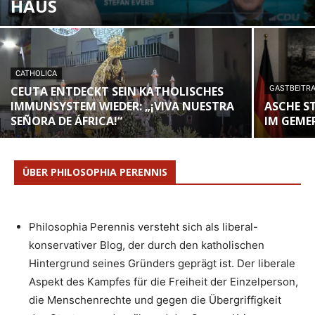
HAUS
CATHOLICA
CEUTA ENTDECKT SEIN KATHOLISCHES
GASTBEITR
IMMUNSYSTEM WIEDER: „¡VIVA NUESTRA
ASCHE S
SEÑORA DE ÁFRICA!“
IM GEME
ÜBER PHILOSOPHIA PERENNIS
Philosophia Perennis versteht sich als liberal-
konservativer Blog, der durch den katholischen
Hintergrund seines Gründers geprägt ist. Der liberale
Aspekt des Kampfes für die Freiheit der Einzelperson,
die Menschenrechte und gegen die Übergriffigkeit