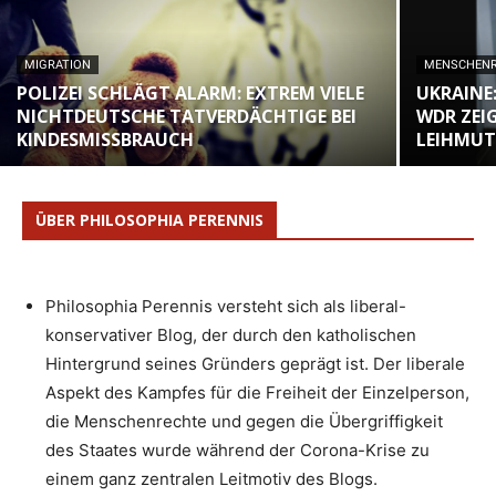
MIGRATION
MENSCHEN
POLIZEI SCHLÄGT ALARM: EXTREM VIELE
UKRAINE
NICHTDEUTSCHE TATVERDÄCHTIGE BEI
WDR ZEI
KINDESMISSBRAUCH
LEIHMUT
ÜBER PHILOSOPHIA PERENNIS
Philosophia Perennis versteht sich als liberal-
konservativer Blog, der durch den katholischen
Hintergrund seines Gründers geprägt ist. Der liberale
Aspekt des Kampfes für die Freiheit der Einzelperson,
die Menschenrechte und gegen die Übergriffigkeit
des Staates wurde während der Corona-Krise zu
einem ganz zentralen Leitmotiv des Blogs.