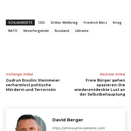
SCHLAGWORTE
CDU
Dritter Weltkrieg
Friedrich Merz
Krieg
NATO
Neverforgetniki
Russland
Uklraine
Vorheriger Artikel
Nächster Artikel
Gudrun Ensslin: Steinmeier
Freie Bürger gehen
verharmlost politische
spazieren: Die
Mörderin und Terroristin
wiederentdeckte Lust an
der Selbstbehauptung
David Berger
https://philosophia-perennis.com/