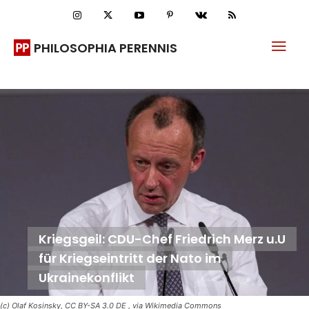
PHILOSOPHIA PERENNIS
Kriegsgeil: CDU-Chef Friedrich Merz u.U
für Kriegseintritt der Nato im
Ukrainekonflikt
(c) Olaf Kosinsky, CC BY-SA 3.0 DE
, via Wikimedia Commons