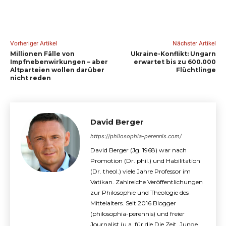
Vorheriger Artikel
Nächster Artikel
Millionen Fälle von
Ukraine-Konflikt: Ungarn
Impfnebenwirkungen – aber
erwartet bis zu 600.000
Altparteien wollen darüber
Flüchtlinge
nicht reden
David Berger
https://philosophia-perennis.com/
David Berger (Jg. 1968) war nach
Promotion (Dr. phil.) und Habilitation
(Dr. theol.) viele Jahre Professor im
Vatikan. Zahlreiche Veröffentlichungen
zur Philosophie und Theologie des
Mittelalters. Seit 2016 Blogger
(philosophia-perennis) und freier
Journalist (u.a. für die Die Zeit, Junge