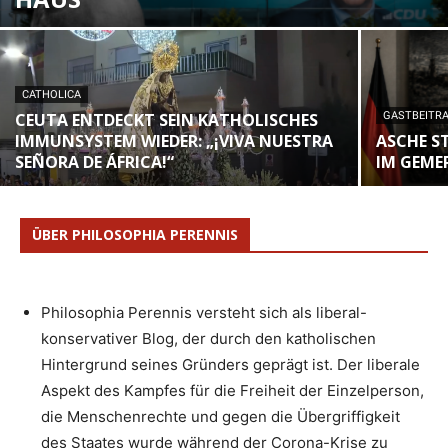
CATHOLICA
CEUTA ENTDECKT SEIN KATHOLISCHES
GASTBEITR
IMMUNSYSTEM WIEDER: „¡VIVA NUESTRA
ASCHE S
SEÑORA DE ÁFRICA!“
IM GEME
ÜBER PHILOSOPHIA PERENNIS
Philosophia Perennis versteht sich als liberal-
konservativer Blog, der durch den katholischen
Hintergrund seines Gründers geprägt ist. Der liberale
Aspekt des Kampfes für die Freiheit der Einzelperson,
die Menschenrechte und gegen die Übergriffigkeit
des Staates wurde während der Corona-Krise zu