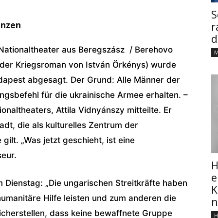
S
enzen
r
d
 Nationaltheater aus Beregszász / Berehovo
M
surder Kriegsroman von István Örkénys) wurde
dapest abgesagt. Der Grund: Alle Männer der
gsbefehl für die ukrainische Armee erhalten. –
naltheaters, Attila Vidnyánszy mitteilte. Er
dt, die als kulturelles Zentrum der
ilt. „Was jetzt geschieht, ist eine
seur.
H
e
 Dienstag: „Die ungarischen Streitkräfte haben
K
humanitäre Hilfe leisten und zum anderen die
n
icherstellen, dass keine bewaffnete Gruppe
H