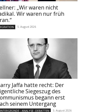
ellner: „Wir waren nicht
adikal. Wir waren nur früh
ran.“
5. August 2026
IGRATION
arry Jaffa hatte recht: Der
igentliche Siegeszug des
ommunismus begann erst
ach seinem Untergang
5. August 2026
INTERGRÜNDE - ANALYSE -DEBATTEN