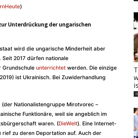
rnHeute
)
zur Unterdrückung der ungarischen
taat wird die ungarische Minderheit aber
. Seit 2017 dürfen nationale
er Grundschule
unterrichtet
werden. Die einzige
T
w
t 2019) ist Ukrainisch. Bei Zuwiderhandlung
i
I
“ (der Nationalistengruppe Mirotvorec –
inische Funktionäre, weil sie angeblich im
tsbürgerschaft waren. (
DieWelt
). Eine Internet-
) rief zu deren Deportation auf. Auch der