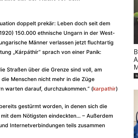
ituation doppelt prekär: Leben doch seit dem
(1920) 150.000 ethnische Ungarn in der West-
ungarische Männer verlassen jetzt fluchtartig
B
tung „Kárpáthír“ sprach von einer Panik:
A
M
die Straßen über die Grenze sind voll, am
M
ie Menschen nicht mehr in die Züge
dern warten darauf, durchzukommen.“ (
karpathir
)
bereits gestürmt worden, in denen sich die
n mit dem Nötigsten eindeckten… – Außerdem
 und Internetverbindungen teils zusammen