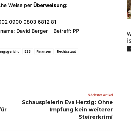
che Weise per
Überweisung:
002 0900 0803 6812 81
T
ame: David Berger – Betreff: PP
w
i
I
ungsgericht
EZB
Finanzen
Rechtsstaat
Nächster Artikel
Schauspielerin Eva Herzig: Ohne
für
Impfung kein weiterer
Steirerkrimi