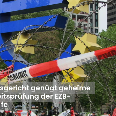
sgericht genügt geheime
itsprüfung der EZB-
fe