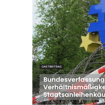
GASTBEITRAG
Bundesverfassung
Verhältnismäßigke
Staatsanleihenkäu