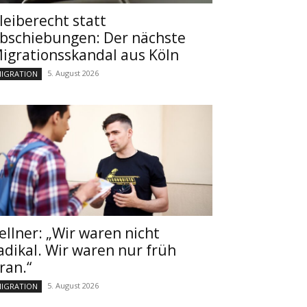
leiberecht statt
bschiebungen: Der nächste
igrationsskandal aus Köln
5. August 2026
IGRATION
ellner: „Wir waren nicht
adikal. Wir waren nur früh
ran.“
5. August 2026
IGRATION