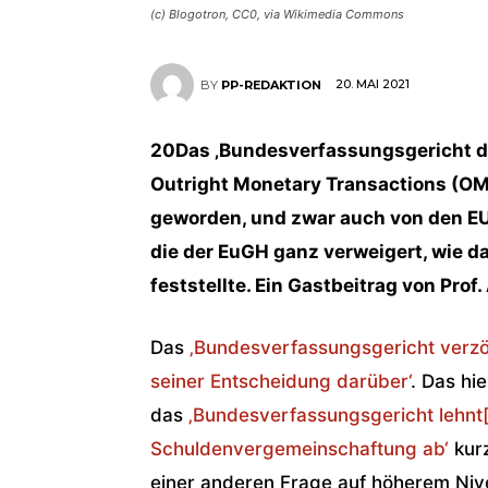
(c) Blogotron, CC0, via Wikimedia Commons
20. MAI 2021
BY
PP-REDAKTION
20Das ‚Bundesverfassungsgericht dan
Outright Monetary Transactions (OMT
geworden, und zwar auch von den EU-
die der EuGH ganz verweigert, wie 
feststellte. Ein Gastbeitrag von Prof
Das
‚Bundesverfassungsgericht verzö
seiner Entscheidung darüber‘
. Das hi
das
‚Bundesverfassungsgericht lehnt[
Schuldenvergemeinschaftung ab‘
kurz
einer anderen Frage auf höherem Niv