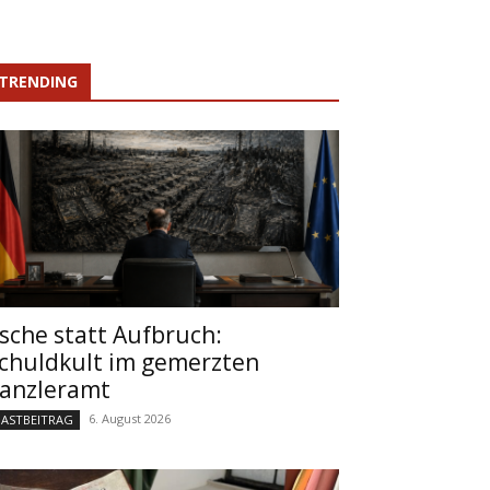
TRENDING
sche statt Aufbruch:
chuldkult im gemerzten
anzleramt
6. August 2026
ASTBEITRAG