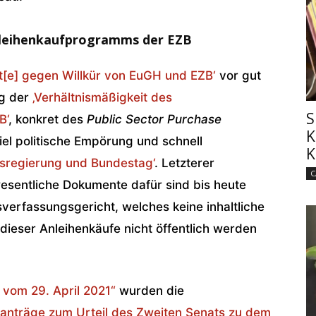
nleihenkaufprogramms der EZB
t[e] gegen Willkür von EuGH und EZB‘
vor gut
ng der
‚Verhältnismäßigkeit des
S
B‘
, konkret des
Public Sector Purchase
K
el politische Empörung und schnell
K
desregierung und Bundestag‘
. Letzterer
C
esentliche Dokumente dafür sind bis heute
rfassungsgericht, welches keine inhaltliche
 dieser Anleihenkäufe nicht öffentlich werden
 vom 29. April 2021“
wurden die
gsanträge zum Urteil des Zweiten Senats zu dem