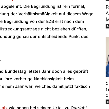
abgelehnt. Die Begründung ist rein formal,
B
A
ndung der Verhältnismäßigkeit auf diesem Wege
M
iese Begründung von der EZB erst nach dem
M
llstreckungsanträge nicht beziehen dürften,
gründung genau der entscheidende Punkt des
…
 Bundestag letztes Jahr doch alles geprüft
au ihre vorherige Nachlässigkeit beim
S
r einem Jahr war, welches damit jetzt faktisch
r
d
M
 ab‘
wie schon bei seinem Urteil zu
Outright