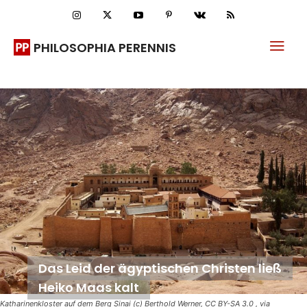
PHILOSOPHIA PERENNIS
Das Leid der ägyptischen Christen ließ
Heiko Maas kalt
Katharinenkloster auf dem Berg Sinai (c) Berthold Werner, CC BY-SA 3.0
, via