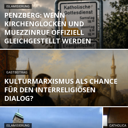
ISLAMISIERUNG
PENZBERG: WENN
KIRCHENGLOCKEN UND
MUEZZINRUF OFFIZIELL
GLEICHGESTELLT WERDEN
GASTBEITRAG
KULTURMARXISMUS ALS CHANCE
FÜR DEN INTERRELIGIÖSEN
DIALOG?
ISLAMISIERUNG
CATHOLICA