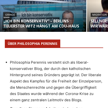
GRINGE
MIGRATION
„ICH BIN KONSERVATIV“ – BERLINS
SELLNER:
TEUERSTER WITZ HÄNGT AM CDU-HAUS
WIR WAR
ÜBER PHILOSOPHIA PERENNIS
Philosophia Perennis versteht sich als liberal-
konservativer Blog, der durch den katholischen
Hintergrund seines Gründers geprägt ist. Der liberale
Aspekt des Kampfes für die Freiheit der Einzelperson,
die Menschenrechte und gegen die Übergriffigkeit
des Staates wurde während der Corona-Krise zu
einem ganz zentralen Leitmotiv des Blogs.