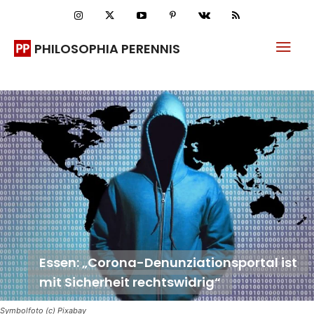
PHILOSOPHIA PERENNIS
Essen: „Corona-Denunziationsportal ist
mit Sicherheit rechtswidrig“
Symbolfoto (c) Pixabay