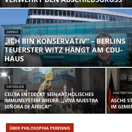
GRINGE
„ICH BIN KONSERVATIV“ – BERLINS
TEUERSTER WITZ HÄNGT AM CDU-
HAUS
CATHOLICA
CEUTA ENTDECKT SEIN KATHOLISCHES
GASTBEITR
IMMUNSYSTEM WIEDER: „¡VIVA NUESTRA
ASCHE S
SEÑORA DE ÁFRICA!“
IM GEME
ÜBER PHILOSOPHIA PERENNIS