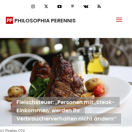
PHILOSOPHIA PERENNIS
Fleischsteuer: „Personen mit ‚Steak-
Einkommen‘ werden ihr
Verbraucherverhalten nicht ändern“
(c) Pixabay CC0