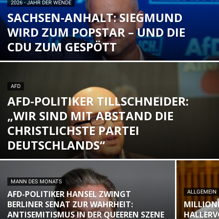
2026 - JAHR DER WENDE
SACHSEN-ANHALT: SIEGMUND
WIRD ZUM POPSTAR – UND DIE
CDU ZUM GESPÖTT
AFD
AFD-POLITIKER TILLSCHNEIDER:
„WIR SIND MIT ABSTAND DIE
CHRISTLICHSTE PARTEI
DEUTSCHLANDS“
MANN DES MONATS
AFD-POLITIKER HANSEL ZWINGT
ALLGEMEIN
BERLINER SENAT ZUR WAHRHEIT:
MILLION
ANTISEMITISMUS IN DER QUEEREN SZENE
HALLERV