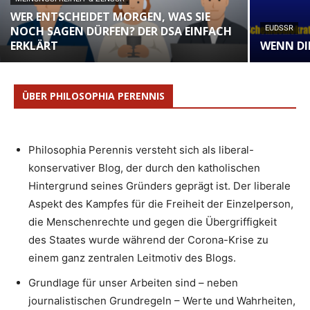
WER ENTSCHEIDET MORGEN, WAS SIE
NOCH SAGEN DÜRFEN? DER DSA EINFACH
EUDSSR
ERKLÄRT
WENN DIE
ÜBER PHILOSOPHIA PERENNIS
Philosophia Perennis versteht sich als liberal-
konservativer Blog, der durch den katholischen
Hintergrund seines Gründers geprägt ist. Der liberale
Aspekt des Kampfes für die Freiheit der Einzelperson,
die Menschenrechte und gegen die Übergriffigkeit
des Staates wurde während der Corona-Krise zu
einem ganz zentralen Leitmotiv des Blogs.
Grundlage für unser Arbeiten sind – neben
journalistischen Grundregeln – Werte und Wahrheiten,