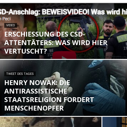
VIDEO
ERSCHIESSUNG DES CSD-A
TTENTÄTERS: WAS WIRD HIER V
ERTUSCHT?
TWEET DES TAGES
HENRY NOWAK: DIE
ANTIRASSISTISCHE
STAATSRELIGION FORDERT
MENSCHENOPFER