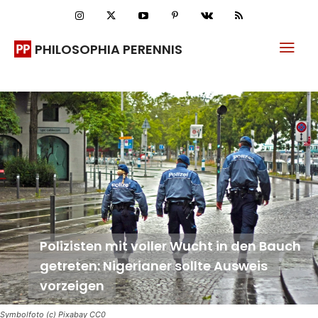
PHILOSOPHIA PERENNIS
Polizisten mit voller Wucht in den Bauch
getreten: Nigerianer sollte Ausweis
vorzeigen
Symbolfoto (c) Pixabay CC0