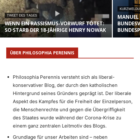
KURZMELD
TWEET DES TAGES
MANUEL 
WENN EIN RASSISMUS-VORWURF TÖTET:
BUNDESV
SO STARB DER 18-JÄHRIGE HENRY NOWAK
BUNDESP
ÜBER PHILOSOPHIA PERENNIS
Philosophia Perennis versteht sich als liberal-
konservativer Blog, der durch den katholischen
Hintergrund seines Gründers geprägt ist. Der liberale
Aspekt des Kampfes für die Freiheit der Einzelperson,
die Menschenrechte und gegen die Übergriffigkeit
des Staates wurde während der Corona-Krise zu
einem ganz zentralen Leitmotiv des Blogs.
Grundlage für unser Arbeiten sind – neben