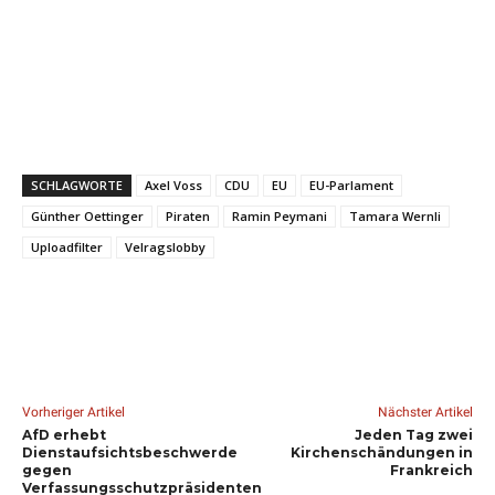
SCHLAGWORTE
Axel Voss
CDU
EU
EU-Parlament
Günther Oettinger
Piraten
Ramin Peymani
Tamara Wernli
Uploadfilter
Velragslobby
Vorheriger Artikel
Nächster Artikel
AfD erhebt
Jeden Tag zwei
Dienstaufsichtsbeschwerde
Kirchenschändungen in
gegen
Frankreich
Verfassungsschutzpräsidenten