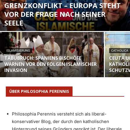
GRENZKONFLIKT – EUROPA STEHT
VOR DER FRAGE NACH SEINER
SEELE
ISLAMISIERUNG
CATHOLICA
TABUBRUCH: SPANIENS BISCHÖFE
CEUTA U
WARNEN VOR DEN FOLGEN ISLAMISCHER
KATHOLI
INVASION
SCHUTZW
ÜBER PHILOSOPHIA PERENNIS
Philosophia Perennis versteht sich als liberal-
konservativer Blog, der durch den katholischen
Hintergrund seines Gründers geprägt ist. Der liberale