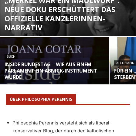
„MERKEL WAR EIN MAULWURF“:
NEUE DOKU ERSCHÜTTERT DAS
OFFIZIELLE KANZLERINNEN-
NARRATIV
BUCH
INSIDE BUNDESTAG – WIE AUS EINEM
ALLGEMEIN
PARLAMENT EIN ABNICK-INSTRUMENT
FÜR EIN 
WURDE
TERBEN?
ÜBER PHILOSOPHIA PERENNIS
Philosophia Perennis versteht sich als liberal-
konservativer Blog, der durch den katholischen