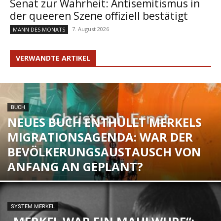
Senat zur Wahrheit: Antisemitismus in
der queeren Szene offiziell bestätigt
7. August 2026
MANN DES MONATS
VERWANDTE ARTIKEL
BUCH
NEUES BUCH ENTHÜLLT MERKELS
MIGRATIONSAGENDA: WAR DER
BEVÖLKERUNGSAUSTAUSCH VON
ANFANG AN GEPLANT?
SYSTEM MERKEL