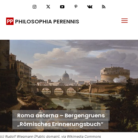
PHILOSOPHIA PERENNIS
Roma aeterna – Bergengruens
„Römisches Erinnerungsbuch“
(c) Rudolf Wiegmann [Public domain], via Wikimedia Commons