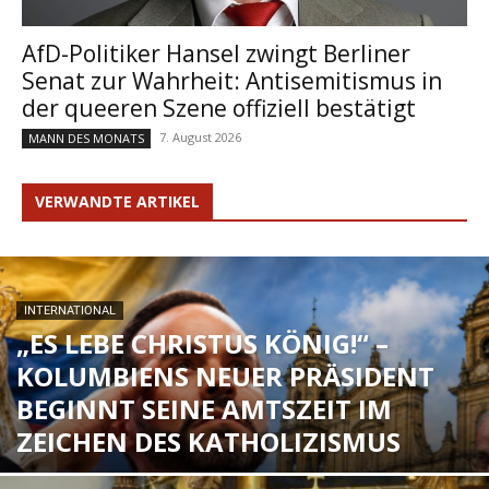
AfD-Politiker Hansel zwingt Berliner
Senat zur Wahrheit: Antisemitismus in
der queeren Szene offiziell bestätigt
7. August 2026
MANN DES MONATS
VERWANDTE ARTIKEL
INTERNATIONAL
„ES LEBE CHRISTUS KÖNIG!“ –
KOLUMBIENS NEUER PRÄSIDENT
BEGINNT SEINE AMTSZEIT IM
ZEICHEN DES KATHOLIZISMUS