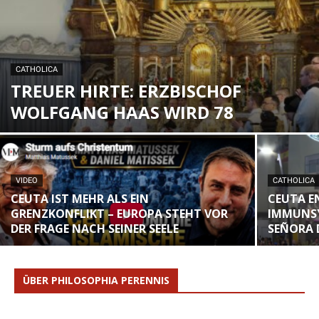
CATHOLICA
TREUER HIRTE: ERZBISCHOF
WOLFGANG HAAS WIRD 78
VIDEO
CATHOLICA
CEUTA IST MEHR ALS EIN
CEUTA E
GRENZKONFLIKT – EUROPA STEHT VOR
IMMUNSY
DER FRAGE NACH SEINER SEELE
SEÑORA D
ÜBER PHILOSOPHIA PERENNIS