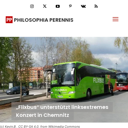
PHILOSOPHIA PERENNIS
„Flixbus“ unterstützt linksextremes
Konzert in Chemnitz
(c) Kevin.B . CC BY-SA 4.0. from Wikimedia Commons