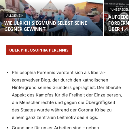
"UNSEREDEM
ALLGEMEIN
AUFGEDE
WIE ULRICH SIEGMUND SELBST SEINE
FÖRDERN
GEGNER GEWINNT
ÜBER 1,
ÜBER PHILOSOPHIA PERENNIS
Philosophia Perennis versteht sich als liberal-
konservativer Blog, der durch den katholischen
Hintergrund seines Gründers geprägt ist. Der liberale
Aspekt des Kampfes für die Freiheit der Einzelperson,
die Menschenrechte und gegen die Übergriffigkeit
des Staates wurde während der Corona-Krise zu
einem ganz zentralen Leitmotiv des Blogs.
Grundlage für unser Arbeiten sind – neben