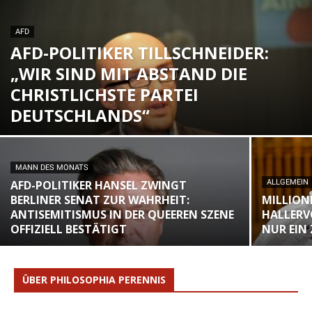
AFD
AFD-POLITIKER TILLSCHNEIDER:
„WIR SIND MIT ABSTAND DIE
CHRISTLICHSTE PARTEI
DEUTSCHLANDS“
MANN DES MONATS
AFD-POLITIKER HANSEL ZWINGT
ALLGEMEIN
BERLINER SENAT ZUR WAHRHEIT:
MILLION
ANTISEMITISMUS IN DER QUEEREN SZENE
HALLERV
OFFIZIELL BESTÄTIGT
NUR EIN
ÜBER PHILOSOPHIA PERENNIS