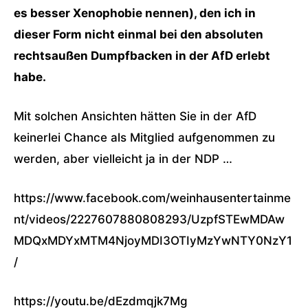
es besser Xenophobie nennen), den ich in
dieser Form nicht einmal bei den absoluten
rechtsaußen Dumpfbacken in der AfD erlebt
habe.
Mit solchen Ansichten hätten Sie in der AfD
keinerlei Chance als Mitglied aufgenommen zu
werden, aber vielleicht ja in der NDP …
https://www.facebook.com/weinhausentertainme
nt/videos/2227607880808293/UzpfSTEwMDAw
MDQxMDYxMTM4NjoyMDI3OTIyMzYwNTY0NzY1
/
https://youtu.be/dEzdmqjk7Mg