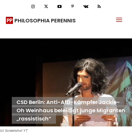
PHILOSOPHIA PERENNIS
CSD Berlin: Anti-AfD-Kämpfer Jackie-
Oh Weinhaus beleidigt junge Migranten
„rassistisch“
(c) Screenshot YT