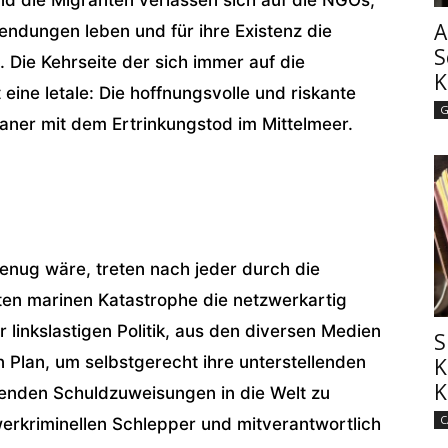
A
ndungen leben und für ihre Existenz die
S
 Die Kehrseite der sich immer auf die
K
eine letale: Die hoffnungsvolle und riskante
G
kaner mit dem Ertrinkungstod im Mittelmeer.
genug wäre, treten nach jeder durch die
ten marinen Katastrophe die netzwerkartig
 linkslastigen Politik, aus den diversen Medien
S
n Plan, um selbstgerecht ihre unterstellenden
K
K
henden Schuldzuweisungen in die Welt zu
C
werkriminellen Schlepper und mitverantwortlich