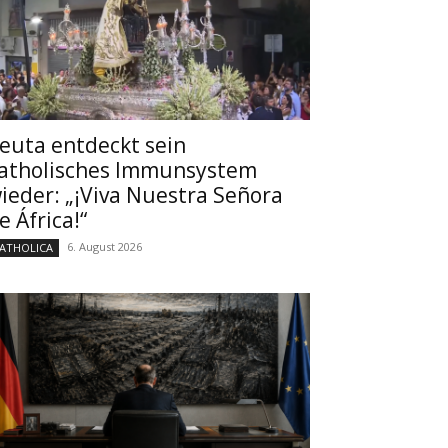
euta entdeckt sein
atholisches Immunsystem
ieder: „¡Viva Nuestra Señora
e África!“
6. August 2026
ATHOLICA