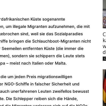
nordafrikanischen Küste sogenannte
n, um illegale Migranten aufzunehmen, die mit
C
brochen sind, weil sie das Sozialparadies
k
iffe bringen die Schlauchboot-Migranten nicht
w
 Seemeilen entfernten Küste (die immer die
d
mmen), sondern sie schippern die Leute stets
C
a – meist nach Italien oder Malta.
 die um jeden Preis migrationswilligen
er NGO-Schiffe in falscher Sicherheit und
s auch unerfahrenen Leuten zweifellos bewusst
ote. Die Schlepper reiben sich die Hände,
nd die Migranten verlassen sich auf die NGOs,