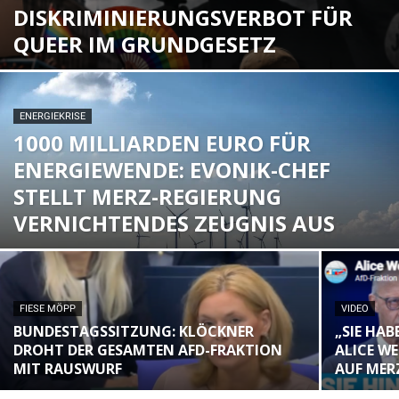
DISKRIMINIERUNGSVERBOT FÜR
QUEER IM GRUNDGESETZ
ENERGIEKRISE
1000 MILLIARDEN EURO FÜR
ENERGIEWENDE: EVONIK-CHEF
STELLT MERZ-REGIERUNG
VERNICHTENDES ZEUGNIS AUS
FIESE MÖPP
VIDEO
BUNDESTAGSSITZUNG: KLÖCKNER
„SIE HA
DROHT DER GESAMTEN AFD-FRAKTION
ALICE W
MIT RAUSWURF
AUF MER